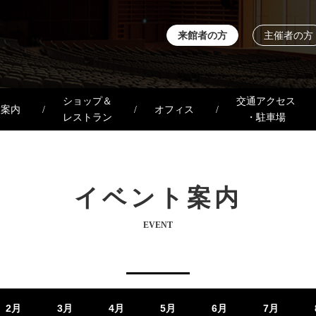
来館者の方
主催者の方
ショップ＆
交通アクセス
設案内
オフィス
レストラン
・駐車場
イベント案内
EVENT
2月
3月
4月
5月
6月
7月