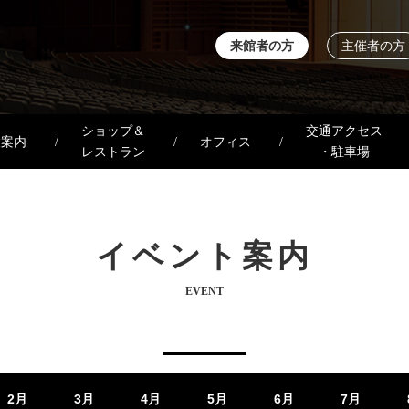
来館者の方
主催者の方
ショップ＆
交通アクセス
設案内
オフィス
レストラン
・駐車場
イベント案内
EVENT
2月
3月
4月
5月
6月
7月