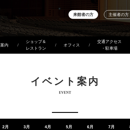
来館者の方
主催者の方
ショップ＆
交通アクセス
設案内
オフィス
レストラン
・駐車場
イベント案内
EVENT
2月
3月
4月
5月
6月
7月