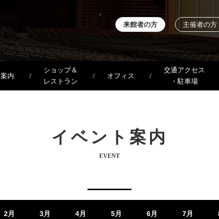
来館者の方
主催者の方
ショップ＆
交通アクセス
設案内
オフィス
レストラン
・駐車場
イベント案内
EVENT
2月
3月
4月
5月
6月
7月