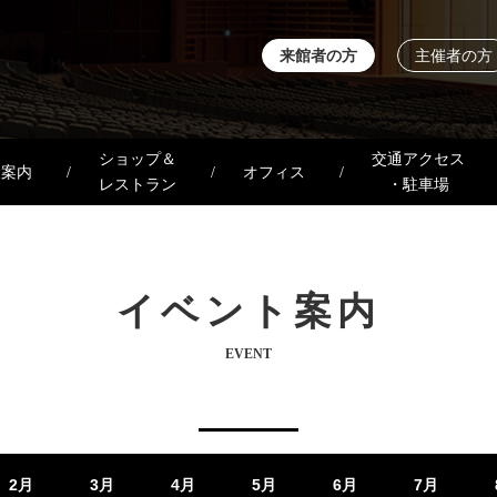
来館者の方
主催者の方
ショップ＆
交通アクセス
設案内
オフィス
レストラン
・駐車場
イベント案内
EVENT
2月
3月
4月
5月
6月
7月