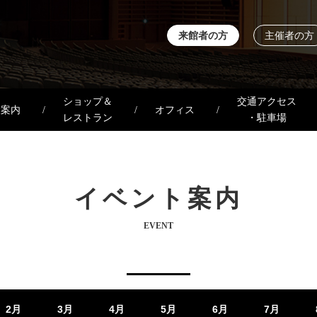
来館者の方
主催者の方
ショップ＆
交通アクセス
設案内
オフィス
レストラン
・駐車場
イベント案内
EVENT
2月
3月
4月
5月
6月
7月