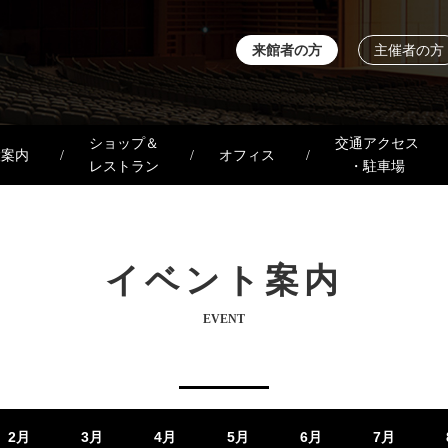
来館者の方
主催者の方
ショップ＆
交通アクセス
設案内
オフィス
レストラン
・駐車場
イベント案内
EVENT
2月
3月
4月
5月
6月
7月