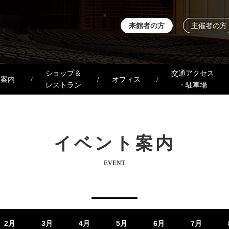
来館者の方
主催者の方
ショップ＆
交通アクセス
設案内
オフィス
レストラン
・駐車場
イベント案内
EVENT
2月
3月
4月
5月
6月
7月